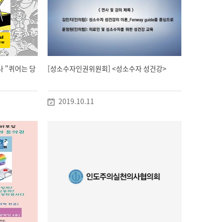
나 "퀴어는 당
[성소수자인권위원회] <성소수자 성건강>
2019.10.11