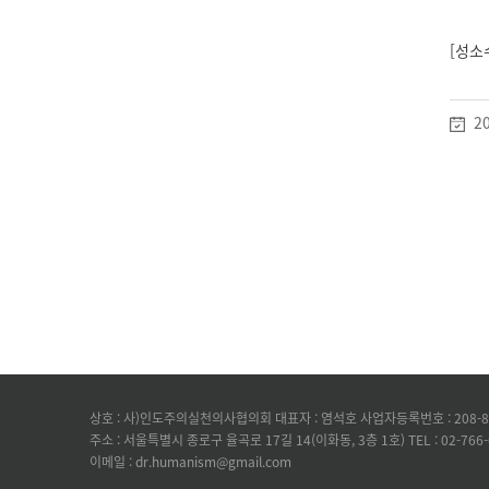
[성소
20
상호 : 사)인도주의실천의사협의회 대표자 : 염석호 사업자등록번호 : 208-82
주소 : 서울특별시 종로구 율곡로 17길 14(이화동, 3층 1호) TEL : 02-766-60
이메일 : dr.humanism@gmail.com