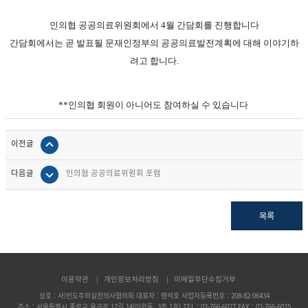
인의협 공공의료위원회에서 4월 간담회를 진행합니다
간담회에서는 곧 발표될 문재인정부의 공공의료발전계획에 대해 이야기하
려고 합니다.
**인의협 회원이 아니어도 참여하실 수 있습니다
이전글
다음글
인의협 공공의료위원회 포럼
목록
이용약관
개인정보처리방침
이메일무단수집거부
|
|
상호 : 사)인도주의실천의사협의회 대표자 : 염석호 사업자등록번호 : 208-82-06434
주소 : 서울특별시 종로구 율곡로 17길 14(이화동, 3층 1호) TEL : 02-766-6027 FAX : 02-766-6025