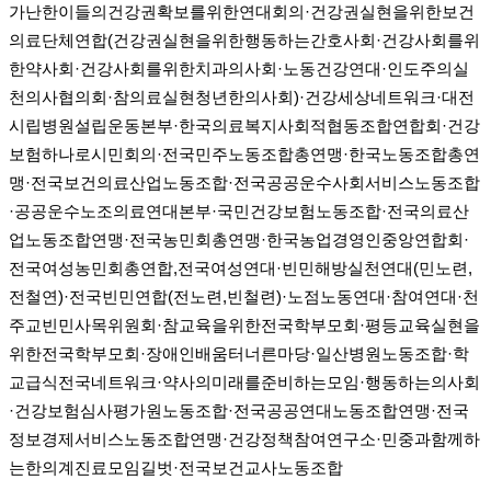
가난한이들의건강권확보를위한연대회의·건강권실현을위한보건
의료단체연합(건강권실현을위한행동하는간호사회·건강사회를위
한약사회·건강사회를위한치과의사회·노동건강연대·인도주의실
천의사협의회·참의료실현청년한의사회)·건강세상네트워크·대전
시립병원설립운동본부·한국의료복지사회적협동조합연합회·건강
보험하나로시민회의·전국민주노동조합총연맹·한국노동조합총연
맹·전국보건의료산업노동조합·전국공공운수사회서비스노동조합
·공공운수노조의료연대본부·국민건강보험노동조합·전국의료산
업노동조합연맹·전국농민회총연맹·한국농업경영인중앙연합회·
전국여성농민회총연합,전국여성연대·빈민해방실천연대(민노련,
전철연)·전국빈민연합(전노련,빈철련)·노점노동연대·참여연대·천
주교빈민사목위원회·참교육을위한전국학부모회·평등교육실현을
위한전국학부모회·장애인배움터너른마당·일산병원노동조합·학
교급식전국네트워크·약사의미래를준비하는모임·행동하는의사회
·건강보험심사평가원노동조합·전국공공연대노동조합연맹·전국
정보경제서비스노동조합연맹·건강정책참여연구소·민중과함께하
는한의계진료모임길벗·전국보건교사노동조합