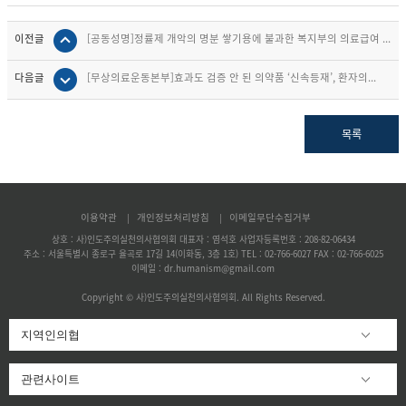
이전글
[공동성명]정률제 개악의 명분 쌓기용에 불과한 복지부의 의료급여 ...
다음글
[무상의료운동본부]효과도 검증 안 된 의약품 ‘신속등재’, 환자의...
목록
이용약관
개인정보처리방침
이메일무단수집거부
|
|
상호 : 사)인도주의실천의사협의회 대표자 : 염석호 사업자등록번호 : 208-82-06434
주소 : 서울특별시 종로구 율곡로 17길 14(이화동, 3층 1호) TEL : 02-766-6027 FAX : 02-766-6025
이메일 : dr.humanism@gmail.com
Copyright © 사)인도주의실천의사협의회. All Rights Reserved.
지역인의협
관련사이트